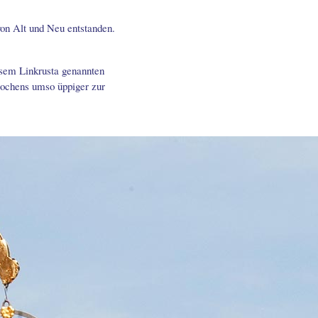
von Alt und Neu entstanden.
sem Linkrusta genannten
Kochens umso üppiger zur