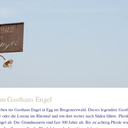
 im Gasthaus Engel
ben ins Gasthaus Engel in Egg im Bregenzerwald. Dieses legendäre Gasthau
e oder die Lorena ins Rheintal und von dort weiter nach Süden führte. Pfer
gel ab. Die Grundmauern sind fast 300 Jahre alt. Bis zu achtzig Pferde w