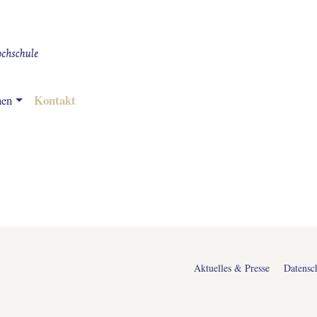
Direkt
zum
Inhalt
Kontakt
nen
FUSSZEILENMENÜ
Aktuelles & Presse
Datensc